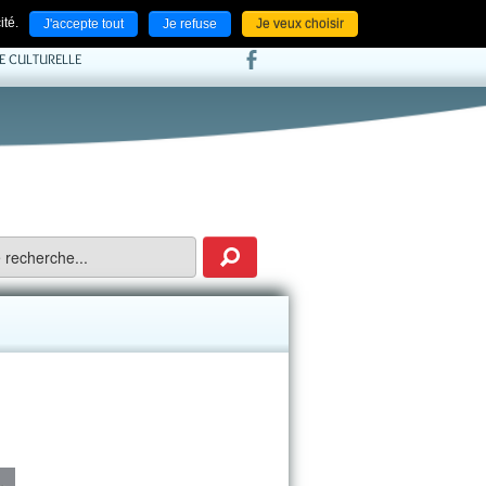
ACCUEIL
NOS LIENS
CONTACT
ité.
J'accepte tout
Je refuse
Je veux choisir
IE CULTURELLE