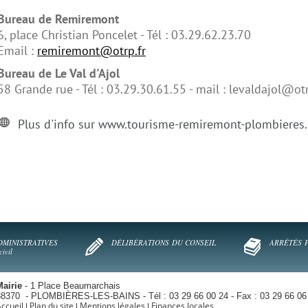
Bureau de Remiremont
6, place Christian Poncelet - Tél : 03.29.62.23.70
Email :
remiremont@otrp.fr
Bureau de Le Val d'Ajol
58 Grande rue - Tél : 03.29.30.61.55 - mail : levaldajol@otr
Plus d'info sur www.tourisme-remiremont-plombieres
DMINISTRATIVES
DÉLIBÉRATIONS
DU CONSEIL
ARRÊTÉS
ivil
Mairie
- 1 Place Beaumarchais
88370 - PLOMBIÈRES-LES-BAINS - Tél : 03 29 66 00 24 - Fax : 03 29 66 06
ccueil
Plan du site
Mentions légales
Finances locales