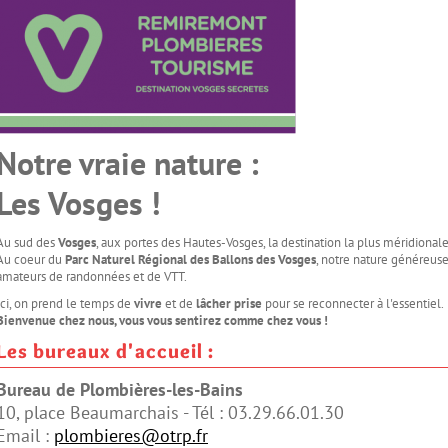
Notre vraie nature :
Les Vosges !
Au sud des
Vosges
, aux portes des Hautes-Vosges, la destination la plus méridionale
Au coeur du
Parc Naturel Régional des Ballons
des Vosges
, notre nature généreuse
amateurs de randonnées et de VTT.
Ici, on prend le temps de
vivre
et de
lâcher prise
pour se reconnecter à l'essentiel.
Bienvenue chez nous, vous vous sentirez comme chez vous !
Les bureaux d'accueil :
Bureau de Plombières-les-Bains
10, place Beaumarchais - Tél : 03.29.66.01.30
Email :
plombieres@otrp.fr