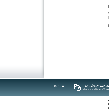
ACCUEIL
VOS DÉMARCHES
A
demande d'acte d'état-c
A