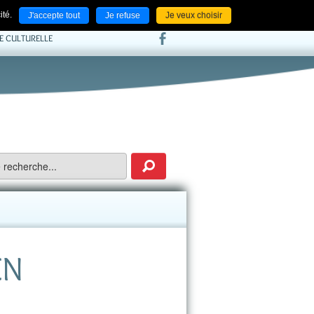
ACCUEIL
NOS LIENS
CONTACT
ité.
J'accepte tout
Je refuse
Je veux choisir
IE CULTURELLE
EN