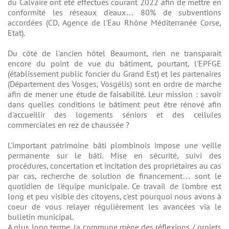
du Calvaire ont été effectués courant 2022 afin de mettre en
conformité les réseaux d'eaux… 80% de subventions
accordées (CD, Agence de l'Eau Rhône Méditerranée Corse,
Etat).
Du côté de l'ancien hôtel Beaumont, rien ne transparait
encore du point de vue du bâtiment, pourtant, l'EPFGE
(établissement public foncier du Grand Est) et les partenaires
(Département des Vosges, Vosgélis) sont en ordre de marche
afin de mener une étude de faisabilité. Leur mission : savoir
dans quelles conditions le bâtiment peut être rénové afin
d'accueillir des logements séniors et des cellules
commerciales en rez de chaussée ?
L'important patrimoine bâti plombinois impose une veille
permanente sur le bâti. Mise en sécurité, suivi des
procédures, concertation et incitation des propriétaires au cas
par cas, recherche de solution de financement… sont le
quotidien de l'équipe municipale. Ce travail de l'ombre est
long et peu visible des citoyens, c'est pourquoi nous avons à
coeur de vous relayer régulièrement les avancées via le
bulletin municipal.
A plus long terme, la commune mène des réflexions / projets