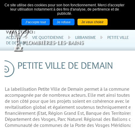
ACCUEIL
NOS LIENS
CONTACT
Ce site utilise des cookies pour son bon fonctionnement. Merci d'accepter
leur utilisation notamment à des fins d'analyse, de pertinence et de
publicité.
J'accepte tout
Je refuse
Je veux choisir
VOUS ÊTES ICI :
ACCUEIL
VIE QUOTIDIENNE
URBANISME
PETITE VILLE
DE DEMAIN
PETITE VILLE DE DEMAIN
La labellisation Petite Ville de Demain permet à la commune d'
accompagnée par de nombreux acteurs. Elle met ainsi toutes l
de son côté pour que les projets soient en cohérence avec le pr
revitalisation global et également soutenus techniquement et
financièrement (Etat, Région Grand Est, Banque des Territoires,
Département des Vosges, Parc Naturel Régional des Ballons de
Communauté de communes de la Porte des Vosges Méridionale