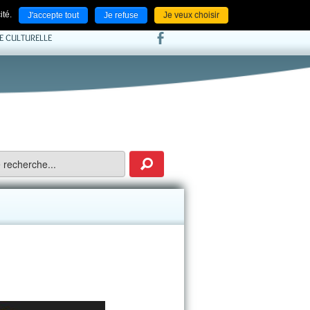
ACCUEIL
NOS LIENS
CONTACT
ité.
J'accepte tout
Je refuse
Je veux choisir
IE CULTURELLE